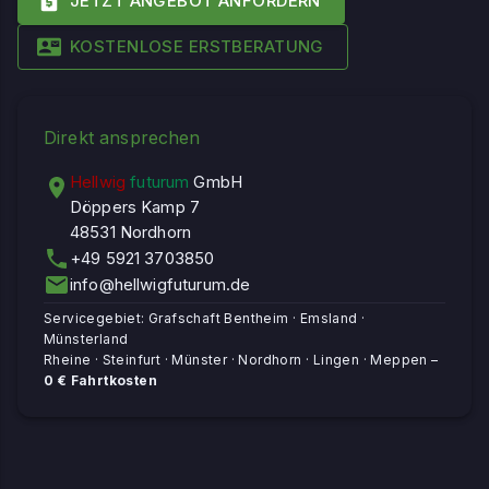
JETZT ANGEBOT ANFORDERN
KOSTENLOSE ERSTBERATUNG
Direkt ansprechen
Hellwig
futurum
GmbH
Döppers Kamp 7
48531 Nordhorn
+49 5921 3703850
info@hellwigfuturum.de
Servicegebiet: Grafschaft Bentheim · Emsland ·
Münsterland
Rheine · Steinfurt · Münster · Nordhorn · Lingen · Meppen –
0 € Fahrtkosten