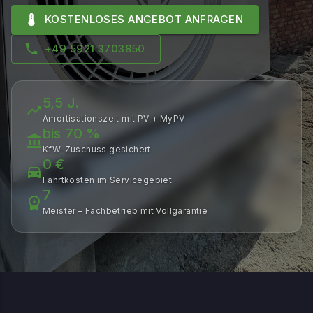
KOSTENLOSES ANGEBOT ANFRAGEN
+49 5921 3703850
5,5 J.
Amortisationszeit mit PV + MyPV
bis 70 %
KfW-Zuschuss gesichert
0 €
Fahrtkosten im Servicegebiet
7
Meister – Fachbetrieb mit Vollgarantie