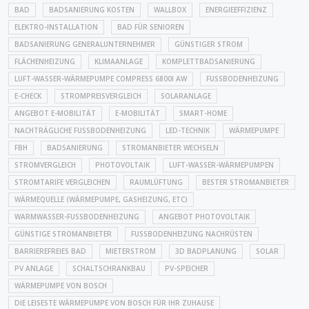
BAD
BADSANIERUNG KOSTEN
WALLBOX
ENERGIEEFFIZIENZ
ELEKTRO-INSTALLATION
BAD FÜR SENIOREN
BADSANIERUNG GENERALUNTERNEHMER
GÜNSTIGER STROM
FLÄCHENHEIZUNG
KLIMAANLAGE
KOMPLETTBADSANIERUNG
LUFT-WASSER-WÄRMEPUMPE COMPRESS 6800I AW
FUSSBODENHEIZUNG
E-CHECK
STROMPREISVERGLEICH
SOLARANLAGE
ANGEBOT E-MOBILITÄT
E-MOBILITÄT
SMART-HOME
NACHTRÄGLICHE FUSSBODENHEIZUNG
LED-TECHNIK
WÄRMEPUMPE
FBH
BADSANIERUNG
STROMANBIETER WECHSELN
STROMVERGLEICH
PHOTOVOLTAIK
LUFT-WASSER-WÄRMEPUMPEN
STROMTARIFE VERGLEICHEN
RAUMLÜFTUNG
BESTER STROMANBIETER
WÄRMEQUELLE (WÄRMEPUMPE, GASHEIZUNG, ETC)
WARMWASSER-FUSSBODENHEIZUNG
ANGEBOT PHOTOVOLTAIK
GÜNSTIGE STROMANBIETER
FUSSBODENHEIZUNG NACHRÜSTEN
BARRIEREFREIES BAD
MIETERSTROM
3D BADPLANUNG
SOLAR
PV ANLAGE
SCHALTSCHRANKBAU
PV-SPEICHER
WÄRMEPUMPE VON BOSCH
DIE LEISESTE WÄRMEPUMPE VON BOSCH FÜR IHR ZUHAUSE