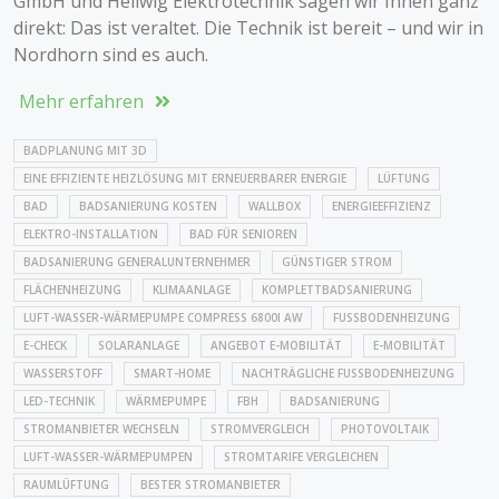
GmbH und Hellwig Elektrotechnik sagen wir Ihnen ganz
direkt: Das ist veraltet. Die Technik ist bereit – und wir in
Nordhorn sind es auch.
Mehr erfahren
BADPLANUNG MIT 3D
EINE EFFIZIENTE HEIZLÖSUNG MIT ERNEUERBARER ENERGIE
LÜFTUNG
BAD
BADSANIERUNG KOSTEN
WALLBOX
ENERGIEEFFIZIENZ
ELEKTRO-INSTALLATION
BAD FÜR SENIOREN
BADSANIERUNG GENERALUNTERNEHMER
GÜNSTIGER STROM
FLÄCHENHEIZUNG
KLIMAANLAGE
KOMPLETTBADSANIERUNG
LUFT-WASSER-WÄRMEPUMPE COMPRESS 6800I AW
FUSSBODENHEIZUNG
E-CHECK
SOLARANLAGE
ANGEBOT E-MOBILITÄT
E-MOBILITÄT
WASSERSTOFF
SMART-HOME
NACHTRÄGLICHE FUSSBODENHEIZUNG
LED-TECHNIK
WÄRMEPUMPE
FBH
BADSANIERUNG
STROMANBIETER WECHSELN
STROMVERGLEICH
PHOTOVOLTAIK
LUFT-WASSER-WÄRMEPUMPEN
STROMTARIFE VERGLEICHEN
RAUMLÜFTUNG
BESTER STROMANBIETER