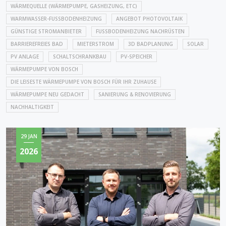
WÄRMEQUELLE (WÄRMEPUMPE, GASHEIZUNG, ETC)
WARMWASSER-FUSSBODENHEIZUNG
ANGEBOT PHOTOVOLTAIK
GÜNSTIGE STROMANBIETER
FUSSBODENHEIZUNG NACHRÜSTEN
BARRIEREFREIES BAD
MIETERSTROM
3D BADPLANUNG
SOLAR
PV ANLAGE
SCHALTSCHRANKBAU
PV-SPEICHER
WÄRMEPUMPE VON BOSCH
DIE LEISESTE WÄRMEPUMPE VON BOSCH FÜR IHR ZUHAUSE
WÄRMEPUMPE NEU GEDACHT
SANIERUNG & RENOVIERUNG
NACHHALTIGKEIT
29 JAN
2026