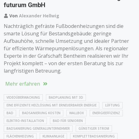
futurum GmbH
Von
Alexander Hellwig
Nachträglich gefräste Fußbodenheizungen sind die
smarte Lösung für Bestandsgebäude: geringe
Aufbauhöhe, schnelle Umsetzung und idealer Partner
für effiziente Wärmepumpenlösungen. Als regionaler
Experte in der Grafschaft Bentheim realisieren wir Ihr
Projekt komplett – von der ersten Beratung bis zur
langfristigen Betreuung.
Mehr erfahren
VIDEOÜBERWACHUNG
BADPLANUNG MIT 3D
EINE EFFIZIENTE HEIZLÖSUNG MIT ERNEUERBARER ENERGIE
LÜFTUNG
BAD
BADSANIERUNG KOSTEN
WALLBOX
ENERGIEEFFIZIENZ
ELEKTRO-INSTALLATION
BAD FÜR SENIOREN
BADSANIERUNG GENERALUNTERNEHMER
GÜNSTIGER STROM
FLÄCHENHEIZUNG
KLIMAANLAGE
KOMPLETTBADSANIERUNG