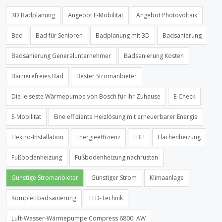
3D Badplanung
Angebot E-Mobilität
Angebot Photovoltaik
Bad
Bad für Senioren
Badplanung mit 3D
Badsanierung
Badsanierung Generalunternehmer
Badsanierung Kosten
Barrierefreies Bad
Bester Stromanbieter
Die leiseste Wärmepumpe von Bosch für Ihr Zuhause
E-Check
E-Mobilität
Eine effiziente Heizlösung mit erneuerbarer Energie
Elektro-Installation
Energieeffizienz
FBH
Flächenheizung
Fußbodenheizung
Fußbodenheizung nachrüsten
Günstige Stromanbieter
Günstiger Strom
Klimaanlage
Komplettbadsanierung
LED-Technik
Luft-Wasser-Wärmepumpe Compress 6800i AW