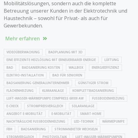
Mobilitätslösungen, sondern auch die komplette
Betreuung unserer Kunden in der Elektrotechnik und
Haustechnik – sowohl für Privat- als auch für
Gewerbekunden.
Mehr erfahren
VIDEOÜBERWACHUNG
BADPLANUNG MIT 3D
EINE EFFIZIENTE HEIZLÖSUNG MIT ERNEUERBARER ENERGIE
LÜFTUNG
BAD
BADSANIERUNG KOSTEN
WALLBOX
ENERGIEEFFIZIENZ
ELEKTRO-INSTALLATION
BAD FÜR SENIOREN
BADSANIERUNG GENERALUNTERNEHMER
GÜNSTIGER STROM
FLÄCHENHEIZUNG
KLIMAANLAGE
KOMPLETTBADSANIERUNG
LUFT-WASSER-WÄRMEPUMPE COMPRESS 6800I AW
FUSSBODENHEIZUNG
E-CHECK
STROMPREISVERGLEICH
SOLARANLAGE
ANGEBOT E-MOBILITÄT
E-MOBILITÄT
SMART-HOME
NACHTRÄGLICHE FUSSBODENHEIZUNG
LED-TECHNIK
WÄRMEPUMPE
FBH
BADSANIERUNG
STROMANBIETER WECHSELN
STROMVERGLEICH
PHOTOVOLTAIK
LUFT-WASSER-WÄRMEPUMPEN