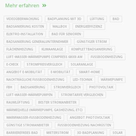
Mehr erfahren
VIDEOÜBERWACHUNG
BADPLANUNG MIT 3D
LÜFTUNG
BAD
BADSANIERUNG KOSTEN
WALLBOX
ENERGIEEFFIZIENZ
ELEKTRO-INSTALLATION
BAD FÜR SENIOREN
BADSANIERUNG GENERALUNTERNEHMER
GÜNSTIGER STROM
FLÄCHENHEIZUNG
KLIMAANLAGE
KOMPLETTBADSANIERUNG
LUFT-WASSER-WÄRMEPUMPE COMPRESS 6800I AW
FUSSBODENHEIZUNG
E-CHECK
STROMPREISVERGLEICH
SOLARANLAGE
ANGEBOT E-MOBILITÄT
E-MOBILITÄT
SMART-HOME
NACHTRÄGLICHE FUSSBODENHEIZUNG
LED-TECHNIK
WÄRMEPUMPE
FBH
BADSANIERUNG
STROMVERGLEICH
PHOTOVOLTAIK
LUFT-WASSER-WÄRMEPUMPEN
STROMTARIFE VERGLEICHEN
RAUMLÜFTUNG
BESTER STROMANBIETER
WÄRMEQUELLE (WÄRMEPUMPE, GASHEIZUNG, ETC)
WARMWASSER-FUSSBODENHEIZUNG
ANGEBOT PHOTOVOLTAIK
GÜNSTIGE STROMANBIETER
FUSSBODENHEIZUNG NACHRÜSTEN
BARRIEREFREIES BAD
MIETERSTROM
3D BADPLANUNG
SOLAR