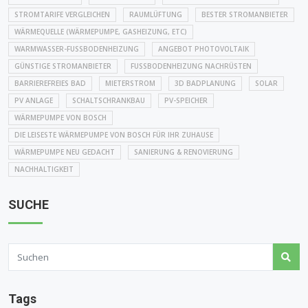
STROMTARIFE VERGLEICHEN
RAUMLÜFTUNG
BESTER STROMANBIETER
WÄRMEQUELLE (WÄRMEPUMPE, GASHEIZUNG, ETC)
WARMWASSER-FUSSBODENHEIZUNG
ANGEBOT PHOTOVOLTAIK
GÜNSTIGE STROMANBIETER
FUSSBODENHEIZUNG NACHRÜSTEN
BARRIEREFREIES BAD
MIETERSTROM
3D BADPLANUNG
SOLAR
PV ANLAGE
SCHALTSCHRANKBAU
PV-SPEICHER
WÄRMEPUMPE VON BOSCH
DIE LEISESTE WÄRMEPUMPE VON BOSCH FÜR IHR ZUHAUSE
WÄRMEPUMPE NEU GEDACHT
SANIERUNG & RENOVIERUNG
NACHHALTIGKEIT
SUCHE
Tags