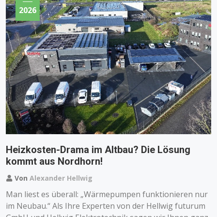
2026
Heizkosten-Drama im Altbau? Die Lösung
kommt aus Nordhorn!
Von
Alexander Hellwig
Man liest es überall: „Wärmepumpen funktionieren nur
im Neubau.“ Als Ihre Experten von der Hellwig futurum