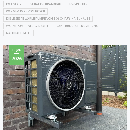
PV ANLAGE
SCHALTSCHRANKBAU
PV-SPEICHER
WÄRMEPUMPE VON BOSCH
DIE LEISESTE WÄRMEPUMPE VON BOSCH FÜR IHR ZUHAUSE
WÄRMEPUMPE NEU GEDACHT
SANIERUNG & RENOVIERUNG
NACHHALTIGKEIT
13 JAN
2026