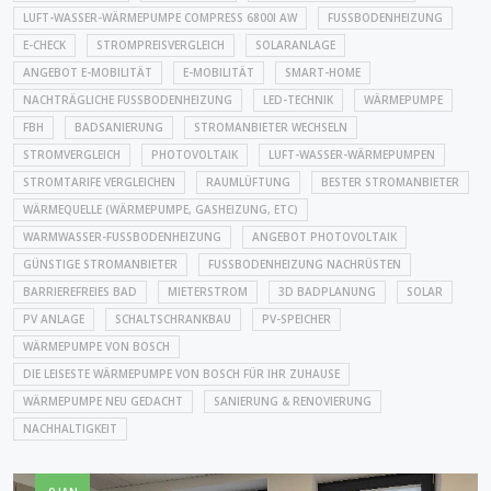
LUFT-WASSER-WÄRMEPUMPE COMPRESS 6800I AW
FUSSBODENHEIZUNG
E-CHECK
STROMPREISVERGLEICH
SOLARANLAGE
ANGEBOT E-MOBILITÄT
E-MOBILITÄT
SMART-HOME
NACHTRÄGLICHE FUSSBODENHEIZUNG
LED-TECHNIK
WÄRMEPUMPE
FBH
BADSANIERUNG
STROMANBIETER WECHSELN
STROMVERGLEICH
PHOTOVOLTAIK
LUFT-WASSER-WÄRMEPUMPEN
STROMTARIFE VERGLEICHEN
RAUMLÜFTUNG
BESTER STROMANBIETER
WÄRMEQUELLE (WÄRMEPUMPE, GASHEIZUNG, ETC)
WARMWASSER-FUSSBODENHEIZUNG
ANGEBOT PHOTOVOLTAIK
GÜNSTIGE STROMANBIETER
FUSSBODENHEIZUNG NACHRÜSTEN
BARRIEREFREIES BAD
MIETERSTROM
3D BADPLANUNG
SOLAR
PV ANLAGE
SCHALTSCHRANKBAU
PV-SPEICHER
WÄRMEPUMPE VON BOSCH
DIE LEISESTE WÄRMEPUMPE VON BOSCH FÜR IHR ZUHAUSE
WÄRMEPUMPE NEU GEDACHT
SANIERUNG & RENOVIERUNG
NACHHALTIGKEIT