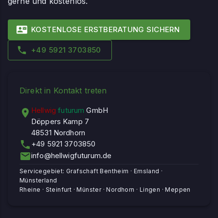
gerne und kostenlos.
KOSTENLOSE ERSTBERATUNG SICHERN
+49 5921 3703850
Direkt in Kontakt treten
Hellwig
futurum
GmbH
Döppers Kamp 7
48531 Nordhorn
+49 5921 3703850
info@hellwigfuturum.de
Servicegebiet: Grafschaft Bentheim · Emsland ·
Münsterland
Rheine · Steinfurt · Münster · Nordhorn · Lingen · Meppen