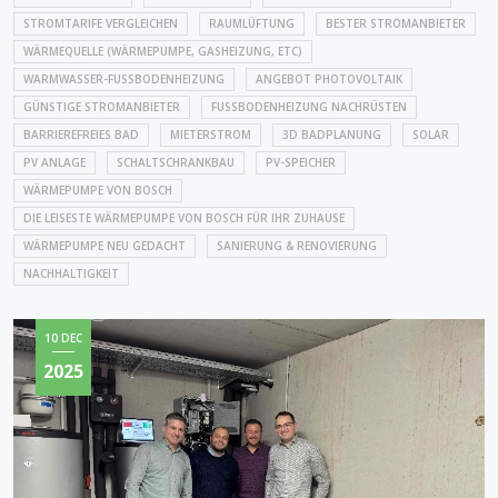
STROMTARIFE VERGLEICHEN
RAUMLÜFTUNG
BESTER STROMANBIETER
WÄRMEQUELLE (WÄRMEPUMPE, GASHEIZUNG, ETC)
WARMWASSER-FUSSBODENHEIZUNG
ANGEBOT PHOTOVOLTAIK
GÜNSTIGE STROMANBIETER
FUSSBODENHEIZUNG NACHRÜSTEN
BARRIEREFREIES BAD
MIETERSTROM
3D BADPLANUNG
SOLAR
PV ANLAGE
SCHALTSCHRANKBAU
PV-SPEICHER
WÄRMEPUMPE VON BOSCH
DIE LEISESTE WÄRMEPUMPE VON BOSCH FÜR IHR ZUHAUSE
WÄRMEPUMPE NEU GEDACHT
SANIERUNG & RENOVIERUNG
NACHHALTIGKEIT
10 DEC
2025