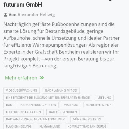
futurum GmbH
Von
Alexander Hellwig
Nachträglich gefräste Fußbodenheizungen sind die
smarte Lösung für Bestandsgebäude: geringe
Aufbauhöhe, schnelle Umsetzung und idealer Partner
für effiziente Wärmepumpenlösungen. Als regionaler
Experte in der Grafschaft Bentheim realisieren wir Ihr
Projekt komplett – von der ersten Beratung bis zur
langfristigen Betreuung.
Mehr erfahren
VIDEOÜBERWACHUNG
BADPLANUNG MIT 3D
EINE EFFIZIENTE HEIZLÖSUNG MIT ERNEUERBARER ENERGIE
LÜFTUNG
BAD
BADSANIERUNG KOSTEN
WALLBOX
ENERGIEEFFIZIENZ
ELEKTRO-INSTALLATION
BAD FÜR SENIOREN
BADSANIERUNG GENERALUNTERNEHMER
GÜNSTIGER STROM
FLÄCHENHEIZUNG
KLIMAANLAGE
KOMPLETTBADSANIERUNG