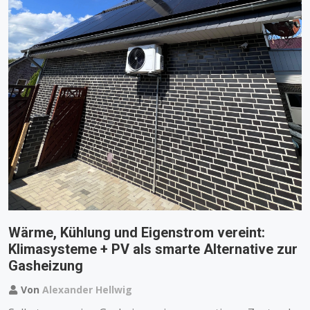
Wärme, Kühlung und Eigenstrom vereint:
Klimasysteme + PV als smarte Alternative zur
Gasheizung
Von
Alexander Hellwig