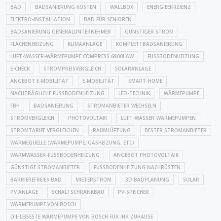
BAD
BADSANIERUNG KOSTEN
WALLBOX
ENERGIEEFFIZIENZ
ELEKTRO-INSTALLATION
BAD FÜR SENIOREN
BADSANIERUNG GENERALUNTERNEHMER
GÜNSTIGER STROM
FLÄCHENHEIZUNG
KLIMAANLAGE
KOMPLETTBADSANIERUNG
LUFT-WASSER-WÄRMEPUMPE COMPRESS 6800I AW
FUSSBODENHEIZUNG
E-CHECK
STROMPREISVERGLEICH
SOLARANLAGE
ANGEBOT E-MOBILITÄT
E-MOBILITÄT
SMART-HOME
NACHTRÄGLICHE FUSSBODENHEIZUNG
LED-TECHNIK
WÄRMEPUMPE
FBH
BADSANIERUNG
STROMANBIETER WECHSELN
STROMVERGLEICH
PHOTOVOLTAIK
LUFT-WASSER-WÄRMEPUMPEN
STROMTARIFE VERGLEICHEN
RAUMLÜFTUNG
BESTER STROMANBIETER
WÄRMEQUELLE (WÄRMEPUMPE, GASHEIZUNG, ETC)
WARMWASSER-FUSSBODENHEIZUNG
ANGEBOT PHOTOVOLTAIK
GÜNSTIGE STROMANBIETER
FUSSBODENHEIZUNG NACHRÜSTEN
BARRIEREFREIES BAD
MIETERSTROM
3D BADPLANUNG
SOLAR
PV ANLAGE
SCHALTSCHRANKBAU
PV-SPEICHER
WÄRMEPUMPE VON BOSCH
DIE LEISESTE WÄRMEPUMPE VON BOSCH FÜR IHR ZUHAUSE