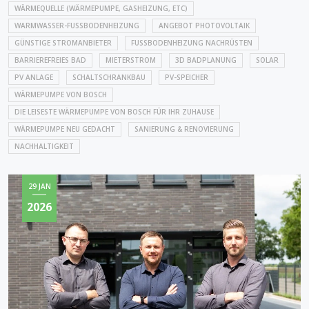
WÄRMEQUELLE (WÄRMEPUMPE, GASHEIZUNG, ETC)
WARMWASSER-FUSSBODENHEIZUNG
ANGEBOT PHOTOVOLTAIK
GÜNSTIGE STROMANBIETER
FUSSBODENHEIZUNG NACHRÜSTEN
BARRIEREFREIES BAD
MIETERSTROM
3D BADPLANUNG
SOLAR
PV ANLAGE
SCHALTSCHRANKBAU
PV-SPEICHER
WÄRMEPUMPE VON BOSCH
DIE LEISESTE WÄRMEPUMPE VON BOSCH FÜR IHR ZUHAUSE
WÄRMEPUMPE NEU GEDACHT
SANIERUNG & RENOVIERUNG
NACHHALTIGKEIT
29 JAN
2026