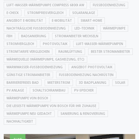
LUFT-WASSER-WÄRMEPUMPE COMPRESS 6800I AW
FUSSBODENHEIZUNG
E-CHECK
STROMPREISVERGLEICH
SOLARANLAGE
ANGEBOT E-MOBILITÄT
E-MOBILITÄT
SMART-HOME
NACHTRÄGLICHE FUSSBODENHEIZUNG
LED-TECHNIK
WÄRMEPUMPE
FBH
BADSANIERUNG
STROMANBIETER WECHSELN
STROMVERGLEICH
PHOTOVOLTAIK
LUFT-WASSER-WÄRMEPUMPEN
STROMTARIFE VERGLEICHEN
RAUMLÜFTUNG
BESTER STROMANBIETER
WÄRMEQUELLE (WÄRMEPUMPE, GASHEIZUNG, ETC)
WARMWASSER-FUSSBODENHEIZUNG
ANGEBOT PHOTOVOLTAIK
GÜNSTIGE STROMANBIETER
FUSSBODENHEIZUNG NACHRÜSTEN
BARRIEREFREIES BAD
MIETERSTROM
3D BADPLANUNG
SOLAR
PV ANLAGE
SCHALTSCHRANKBAU
PV-SPEICHER
WÄRMEPUMPE VON BOSCH
DIE LEISESTE WÄRMEPUMPE VON BOSCH FÜR IHR ZUHAUSE
WÄRMEPUMPE NEU GEDACHT
SANIERUNG & RENOVIERUNG
NACHHALTIGKEIT