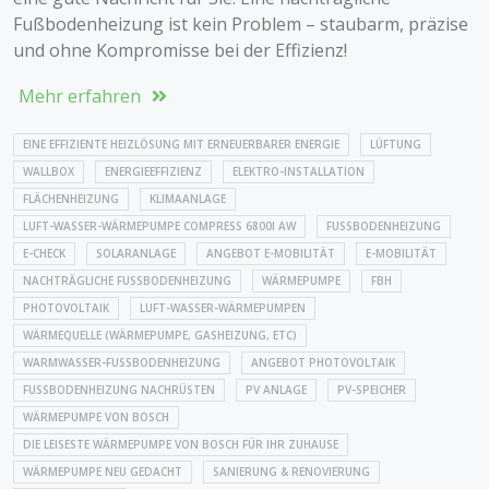
Fußbodenheizung ist kein Problem – staubarm, präzise
und ohne Kompromisse bei der Effizienz!
Mehr erfahren
EINE EFFIZIENTE HEIZLÖSUNG MIT ERNEUERBARER ENERGIE
LÜFTUNG
WALLBOX
ENERGIEEFFIZIENZ
ELEKTRO-INSTALLATION
FLÄCHENHEIZUNG
KLIMAANLAGE
LUFT-WASSER-WÄRMEPUMPE COMPRESS 6800I AW
FUSSBODENHEIZUNG
E-CHECK
SOLARANLAGE
ANGEBOT E-MOBILITÄT
E-MOBILITÄT
NACHTRÄGLICHE FUSSBODENHEIZUNG
WÄRMEPUMPE
FBH
PHOTOVOLTAIK
LUFT-WASSER-WÄRMEPUMPEN
WÄRMEQUELLE (WÄRMEPUMPE, GASHEIZUNG, ETC)
WARMWASSER-FUSSBODENHEIZUNG
ANGEBOT PHOTOVOLTAIK
FUSSBODENHEIZUNG NACHRÜSTEN
PV ANLAGE
PV-SPEICHER
WÄRMEPUMPE VON BOSCH
DIE LEISESTE WÄRMEPUMPE VON BOSCH FÜR IHR ZUHAUSE
WÄRMEPUMPE NEU GEDACHT
SANIERUNG & RENOVIERUNG