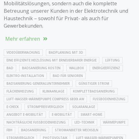
Mobilitätslösungen, sondern auch die komplette
Betreuung unserer Kunden in der Elektrotechnik und
Haustechnik – sowohl für Privat- als auch für
Gewerbekunden.
Mehr erfahren
VIDEOÜBERWACHUNG
BADPLANUNG MIT 3D
EINE EFFIZIENTE HEIZLÖSUNG MIT ERNEUERBARER ENERGIE
LÜFTUNG
BAD
BADSANIERUNG KOSTEN
WALLBOX
ENERGIEEFFIZIENZ
ELEKTRO-INSTALLATION
BAD FÜR SENIOREN
BADSANIERUNG GENERALUNTERNEHMER
GÜNSTIGER STROM
FLÄCHENHEIZUNG
KLIMAANLAGE
KOMPLETTBADSANIERUNG
LUFT-WASSER-WÄRMEPUMPE COMPRESS 6800I AW
FUSSBODENHEIZUNG
E-CHECK
STROMPREISVERGLEICH
SOLARANLAGE
ANGEBOT E-MOBILITÄT
E-MOBILITÄT
SMART-HOME
NACHTRÄGLICHE FUSSBODENHEIZUNG
LED-TECHNIK
WÄRMEPUMPE
FBH
BADSANIERUNG
STROMANBIETER WECHSELN
STROMVERGLEICH
PHOTOVOLTAIK
LUFT-WASSER-WÄRMEPUMPEN