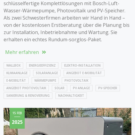
schlüsselfertige Komplettlösungen mit Bosch-Luft-
Wasser-Wärmepumpe, Photovoltaik und PV-Speicher.
Als zwei Schwesterfirmen arbeiten wir Hand in Hand –
von der kostenlosen Erstberatung über die Planung bis
zur Installation, Inbetriebnahme und Wartung. Sie
erhalten ein echtes Rundum-sorglos-Paket.
Mehr erfahren
WALLBOX
ENERGIEEFFIZIENZ
ELEKTRO-INSTALLATION
KLIMAANLAGE
SOLARANLAGE
ANGEBOT E-MOBILITÄT
E-MOBILITÄT
WÄRMEPUMPE
PHOTOVOLTAIK
ANGEBOT PHOTOVOLTAIK
SOLAR
PV ANLAGE
PV-SPEICHER
SANIERUNG & RENOVIERUNG
NACHHALTIGKEIT
15 FEB
2025