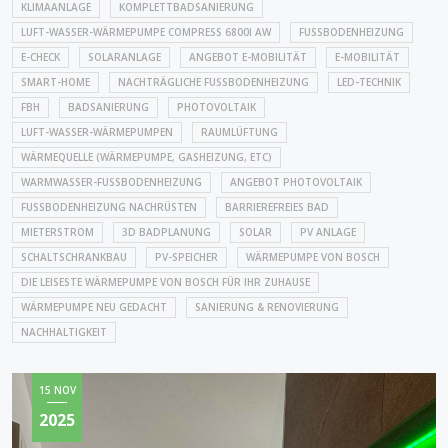
KLIMAANLAGE
KOMPLETTBADSANIERUNG
LUFT-WASSER-WÄRMEPUMPE COMPRESS 6800I AW
FUSSBODENHEIZUNG
E-CHECK
SOLARANLAGE
ANGEBOT E-MOBILITÄT
E-MOBILITÄT
SMART-HOME
NACHTRÄGLICHE FUSSBODENHEIZUNG
LED-TECHNIK
FBH
BADSANIERUNG
PHOTOVOLTAIK
LUFT-WASSER-WÄRMEPUMPEN
RAUMLÜFTUNG
WÄRMEQUELLE (WÄRMEPUMPE, GASHEIZUNG, ETC)
WARMWASSER-FUSSBODENHEIZUNG
ANGEBOT PHOTOVOLTAIK
FUSSBODENHEIZUNG NACHRÜSTEN
BARRIEREFREIES BAD
MIETERSTROM
3D BADPLANUNG
SOLAR
PV ANLAGE
SCHALTSCHRANKBAU
PV-SPEICHER
WÄRMEPUMPE VON BOSCH
DIE LEISESTE WÄRMEPUMPE VON BOSCH FÜR IHR ZUHAUSE
WÄRMEPUMPE NEU GEDACHT
SANIERUNG & RENOVIERUNG
NACHHALTIGKEIT
15 NOV
2025