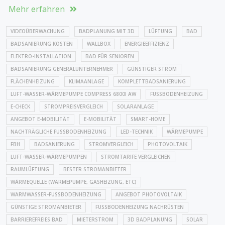
Mehr erfahren
VIDEOÜBERWACHUNG
BADPLANUNG MIT 3D
LÜFTUNG
BAD
BADSANIERUNG KOSTEN
WALLBOX
ENERGIEEFFIZIENZ
ELEKTRO-INSTALLATION
BAD FÜR SENIOREN
BADSANIERUNG GENERALUNTERNEHMER
GÜNSTIGER STROM
FLÄCHENHEIZUNG
KLIMAANLAGE
KOMPLETTBADSANIERUNG
LUFT-WASSER-WÄRMEPUMPE COMPRESS 6800I AW
FUSSBODENHEIZUNG
E-CHECK
STROMPREISVERGLEICH
SOLARANLAGE
ANGEBOT E-MOBILITÄT
E-MOBILITÄT
SMART-HOME
NACHTRÄGLICHE FUSSBODENHEIZUNG
LED-TECHNIK
WÄRMEPUMPE
FBH
BADSANIERUNG
STROMVERGLEICH
PHOTOVOLTAIK
LUFT-WASSER-WÄRMEPUMPEN
STROMTARIFE VERGLEICHEN
RAUMLÜFTUNG
BESTER STROMANBIETER
WÄRMEQUELLE (WÄRMEPUMPE, GASHEIZUNG, ETC)
WARMWASSER-FUSSBODENHEIZUNG
ANGEBOT PHOTOVOLTAIK
GÜNSTIGE STROMANBIETER
FUSSBODENHEIZUNG NACHRÜSTEN
BARRIEREFREIES BAD
MIETERSTROM
3D BADPLANUNG
SOLAR