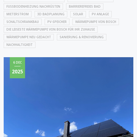
FUSSBODENHEIZUNG NACHRÜSTEN
BARRIEREFREIES BAD
MIETERSTROM
3D BADPLANUNG
SOLAR
PV ANLAGE
SCHALTSCHRANKBAU
PV-SPEICHER
WÄRMEPUMPE VON BOSCH
DIE LEISESTE WÄRMEPUMPE VON BOSCH FÜR IHR ZUHAUSE
WÄRMEPUMPE NEU GEDACHT
SANIERUNG & RENOVIERUNG
NACHHALTIGKEIT
6 DEC
2025