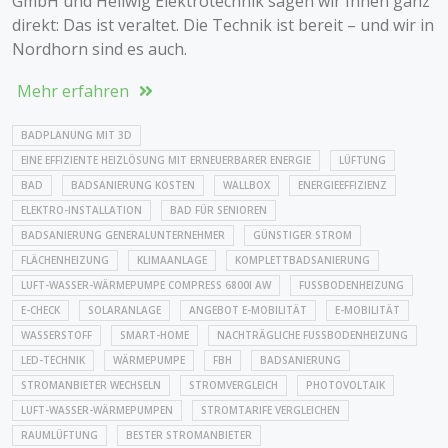
GmbH und Hellwig Elektrotechnik sagen wir Ihnen ganz
direkt: Das ist veraltet. Die Technik ist bereit – und wir in
Nordhorn sind es auch.
Mehr erfahren
BADPLANUNG MIT 3D
EINE EFFIZIENTE HEIZLÖSUNG MIT ERNEUERBARER ENERGIE
LÜFTUNG
BAD
BADSANIERUNG KOSTEN
WALLBOX
ENERGIEEFFIZIENZ
ELEKTRO-INSTALLATION
BAD FÜR SENIOREN
BADSANIERUNG GENERALUNTERNEHMER
GÜNSTIGER STROM
FLÄCHENHEIZUNG
KLIMAANLAGE
KOMPLETTBADSANIERUNG
LUFT-WASSER-WÄRMEPUMPE COMPRESS 6800I AW
FUSSBODENHEIZUNG
E-CHECK
SOLARANLAGE
ANGEBOT E-MOBILITÄT
E-MOBILITÄT
WASSERSTOFF
SMART-HOME
NACHTRÄGLICHE FUSSBODENHEIZUNG
LED-TECHNIK
WÄRMEPUMPE
FBH
BADSANIERUNG
STROMANBIETER WECHSELN
STROMVERGLEICH
PHOTOVOLTAIK
LUFT-WASSER-WÄRMEPUMPEN
STROMTARIFE VERGLEICHEN
RAUMLÜFTUNG
BESTER STROMANBIETER