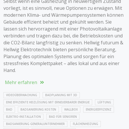
Selbst wenn eine Gasheizung in neuwertigem Zustand
vorliegt, ist es sinnvoll, neue Optionen zu erwägen. Mit
modernen Klima- und Wärmepumpensystemen können
Gebäude effizient beheizt und gekühlt werden. Sie
lassen sich hervorragend mit einer Photovoltaikanlage
verbinden und tragen dazu bei, die Betriebskosten und
die CO2-Bilanz langfristig zu senken. Hellwig futurum &
Hellwig Elektrotechnik bieten persönliche Beratung,
Planung des optimalen Systems und sorgen für ein
stressfreies Komplettpaket – alles lokal und aus einer
Hand.
Mehr erfahren
VIDEOÜBERWACHUNG
BADPLANUNG MIT 3D
EINE EFFIZIENTE HEIZLÖSUNG MIT ERNEUERBARER ENERGIE
LÜFTUNG
BAD
BADSANIERUNG KOSTEN
WALLBOX
ENERGIEEFFIZIENZ
ELEKTRO-INSTALLATION
BAD FÜR SENIOREN
BADSANIERUNG GENERALUNTERNEHMER
FLÄCHENHEIZUNG