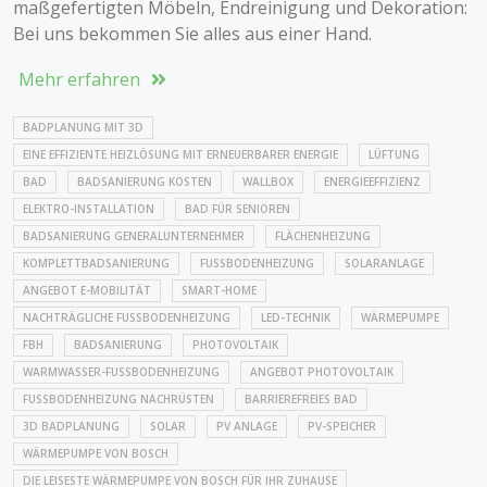
maßgefertigten Möbeln, Endreinigung und Dekoration:
Bei uns bekommen Sie alles aus einer Hand.
Mehr erfahren
BADPLANUNG MIT 3D
EINE EFFIZIENTE HEIZLÖSUNG MIT ERNEUERBARER ENERGIE
LÜFTUNG
BAD
BADSANIERUNG KOSTEN
WALLBOX
ENERGIEEFFIZIENZ
ELEKTRO-INSTALLATION
BAD FÜR SENIOREN
BADSANIERUNG GENERALUNTERNEHMER
FLÄCHENHEIZUNG
KOMPLETTBADSANIERUNG
FUSSBODENHEIZUNG
SOLARANLAGE
ANGEBOT E-MOBILITÄT
SMART-HOME
NACHTRÄGLICHE FUSSBODENHEIZUNG
LED-TECHNIK
WÄRMEPUMPE
FBH
BADSANIERUNG
PHOTOVOLTAIK
WARMWASSER-FUSSBODENHEIZUNG
ANGEBOT PHOTOVOLTAIK
FUSSBODENHEIZUNG NACHRÜSTEN
BARRIEREFREIES BAD
3D BADPLANUNG
SOLAR
PV ANLAGE
PV-SPEICHER
WÄRMEPUMPE VON BOSCH
DIE LEISESTE WÄRMEPUMPE VON BOSCH FÜR IHR ZUHAUSE