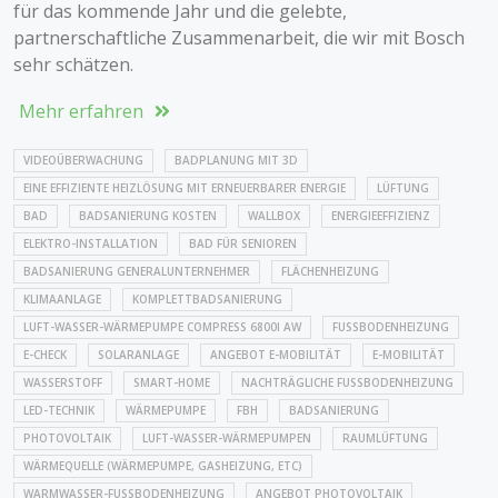
für das kommende Jahr und die gelebte,
partnerschaftliche Zusammenarbeit, die wir mit Bosch
sehr schätzen.
Mehr erfahren
VIDEOÜBERWACHUNG
BADPLANUNG MIT 3D
EINE EFFIZIENTE HEIZLÖSUNG MIT ERNEUERBARER ENERGIE
LÜFTUNG
BAD
BADSANIERUNG KOSTEN
WALLBOX
ENERGIEEFFIZIENZ
ELEKTRO-INSTALLATION
BAD FÜR SENIOREN
BADSANIERUNG GENERALUNTERNEHMER
FLÄCHENHEIZUNG
KLIMAANLAGE
KOMPLETTBADSANIERUNG
LUFT-WASSER-WÄRMEPUMPE COMPRESS 6800I AW
FUSSBODENHEIZUNG
E-CHECK
SOLARANLAGE
ANGEBOT E-MOBILITÄT
E-MOBILITÄT
WASSERSTOFF
SMART-HOME
NACHTRÄGLICHE FUSSBODENHEIZUNG
LED-TECHNIK
WÄRMEPUMPE
FBH
BADSANIERUNG
PHOTOVOLTAIK
LUFT-WASSER-WÄRMEPUMPEN
RAUMLÜFTUNG
WÄRMEQUELLE (WÄRMEPUMPE, GASHEIZUNG, ETC)
WARMWASSER-FUSSBODENHEIZUNG
ANGEBOT PHOTOVOLTAIK