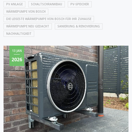
PV ANLAGE
SCHALTSCHRANKBAU
PV-SPEICHER
WÄRMEPUMPE VON BOSCH
DIE LEISESTE WÄRMEPUMPE VON BOSCH FÜR IHR ZUHAUSE
WÄRMEPUMPE NEU GEDACHT
SANIERUNG & RENOVIERUNG
NACHHALTIGKEIT
13 JAN
2026