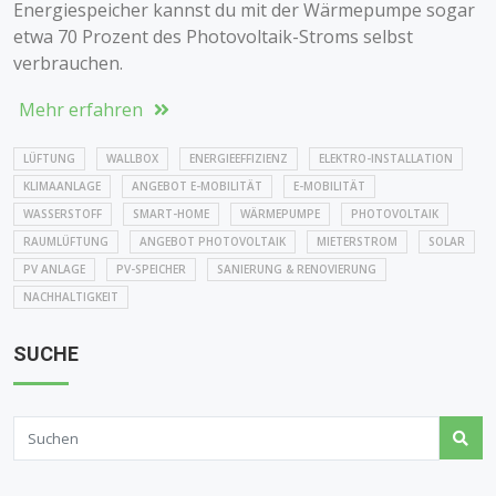
Energiespeicher kannst du mit der Wärmepumpe sogar
etwa 70 Prozent des Photovoltaik-Stroms selbst
verbrauchen.
Mehr erfahren
LÜFTUNG
WALLBOX
ENERGIEEFFIZIENZ
ELEKTRO-INSTALLATION
KLIMAANLAGE
ANGEBOT E-MOBILITÄT
E-MOBILITÄT
WASSERSTOFF
SMART-HOME
WÄRMEPUMPE
PHOTOVOLTAIK
RAUMLÜFTUNG
ANGEBOT PHOTOVOLTAIK
MIETERSTROM
SOLAR
PV ANLAGE
PV-SPEICHER
SANIERUNG & RENOVIERUNG
NACHHALTIGKEIT
SUCHE